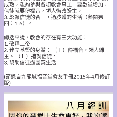
成熟，能夠參與各項教會事工。要數量增加，
信徒就要傳福音，領人悔改歸主。
3. 彰顯信徒的合一，過肢體的生活（參閱弗
四：
1-6
）。
總括來說，教會的存在有三大功能：
1. 敬拜上帝
2. 建立基督的身體： （Ⅰ）傳福音，領人歸
主。 （Ⅱ）造就信徒。
3. 幫助信徒過團契生活
(節錄自九龍城福音堂會友手冊2015
年4月
修訂
版)