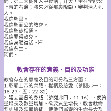
間；第三天從死人中復活；升天，坐在全能父
上帝的右邊；將來必從那裏降臨，審判活人死
人。
我信聖靈。
我信聖而公的教會。
我信聖徒相通。
我信罪得赦免。
我信身體復活。
我信永生。
阿們。
教會存在的意義、目的及功能
教會存在的意義及目的可分為三方面：
1. 彰顯上帝的榮耀、權柄及慈愛（參閱弗一：
18-23
、五：
22-32
）。
2. 建立基督的身體（參閱弗四：
11-16
），使質
量增長及數量增加。欲要質量增長，教會就需
要訓練及裝備信徒，使他們屬靈的生命長大及