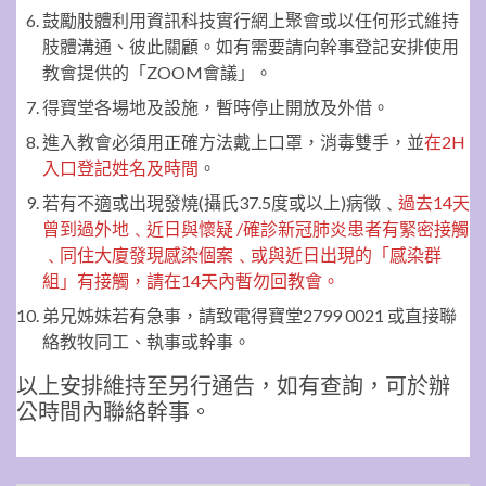
鼓勵肢體利用資訊科技實行網上聚會或以任何形式維持
肢體溝通、彼此關顧。如有需要請向幹事登記安排使用
教會提供的「ZOOM會議」。
得寶堂各場地及設施，暫時停止開放及外借。
進入教會必須用正確方法戴上口罩，消毒雙手，並
在2H
入口登記姓名及時間
。
若有不適或出現發燒(攝氏37.5度或以上)病徵﹑
過去14天
曾到過外地﹑近日與懷疑 /確診新冠肺炎患者有緊密接觸
﹑同住大廈發現感染個案﹑或與近日出現的「感染群
組」有接觸，請在14天內暫勿回教會。
弟兄姊妹若有急事，請致電得寶堂2799 0021 或直接聯
絡教牧同工、執事或幹事。
以上安排維持至另行通告，如有查詢，可於辦
公時間內聯絡幹事。