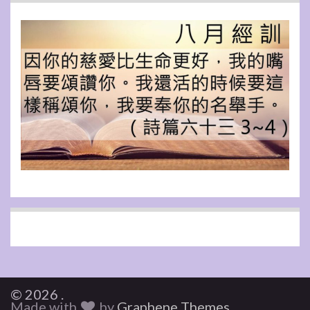
© 2026 .
Made with
by
Graphene Themes
.