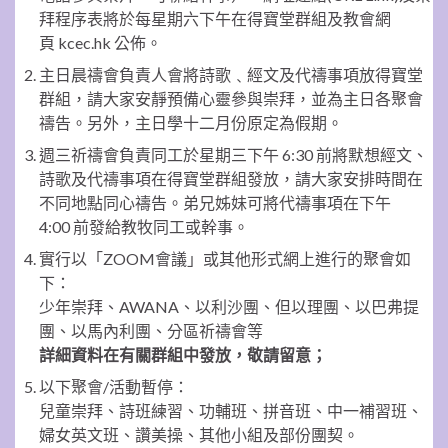
拜程序表將於每星期六下午在得寶堂群組及教會網
頁 kcec.hk 公佈。
主日晨禱會負責人會將詩歌﹑經文及代禱事項放得寶堂
群組，請大家安靜預備心靈參與崇拜，並為主日各聚會
禱告。另外，主日學十二月份原定為假期。
週三祈禱會負責同工於星期三下午 6:30 前將默想經文、
詩歌及代禱事項在得寶堂群組發放，請大家安排時間在
不同地點同心禱告。弟兄姊妹可將代禱事項在下午
4:00 前發給教牧同工或幹事。
實行以「ZOOM會議」或其他形式網上進行的聚會如
下：
少年崇拜、AWANA、以利沙團、但以理團、以巴弗提
團、以馬內利團、分區祈禱會等
詳細資料在有關群組中發放，敬請留意；
以下聚會/活動暫停：
兒童崇拜、詩班練習、功輔班、拼音班、中一補習班、
婦女英文班、讚美操、其他小組及部份團契。